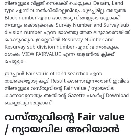
നിങ്ങളുടെ വില്ലജ് സെലക്ട് ചെയ്യുക.( Desam, Land
type എന്നിവ നൽകിയില്ലെങ്കിലും കുഴപ്പമില്ല. അടുത്ത
Block number എന്ന ഭാഗത്തു നിങ്ങളുടെ ബ്ലോക്ക്
നമ്പറും കൊടുക്കുക. Survay Number and Survay sub
division number എന്ന ഭാഗത്തു അത് ലഭ്യമാണെങ്കിൽ
കൊടുക്കുക ഇല്ലെങ്കിൽ Resurvay Number and
Resurvay sub division number എന്നിവ നൽകുക.
ശേഷം VIEW FAIRVALUE എന്ന ബട്ടണിൽ ക്ലിക്ക്
ചെയ്യുക.
ഇപ്പോൾ Fair value of land searched എന്ന
തലക്കെട്ടോടു കൂടി Result കാണാവുന്നതാണ്. ഇവിടെ
നിങ്ങളുടെ വസ്തുവിന്റെ Fair value / ന്യായവില
കാണാവുന്നതും അതിന്റെ Gazette പകർപ്പ് Download
ചെയ്യാവുന്നതുമാണ്.
വസ്തുവിന്റെ Fair value
/ ന്യായവില അറിയാൻ