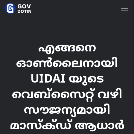
എങ്ങനെ
ഓൺലൈനായി
UIDAI യുടെ
വെബ്സൈറ്റ് വഴി
സൗജന്യമായി
മാസ്ക്ഡ് ആധാർ