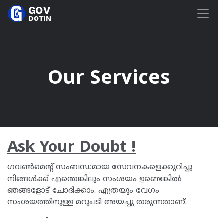
Our Services
Ask Your Doubt !
ഗവൺമെന്റ് സംബന്ധമായ സേവനകളെക്കുറിച്ചു
നിങ്ങൾക്ക് എന്തെങ്കിലും സംശയം ഉണ്ടെങ്കിൽ
ഞങ്ങളോട് ചോദിക്കാം. എത്രയും വേഗം
സംശയത്തിനുള്ള മറുപടി അയച്ചു തരുന്നതാണ്.