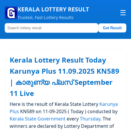
KERALA LOTTERY RESULT
☰
Trusted, Fast Lottery Results
Get Result
Home
About us
Kerala Lottery Result Today
Contact us
Karunya Plus 11.09.2025 KN589
| കാരുണ്യ പ്ലസ് September
11 Live
Here is the result of Kerala State Lottery
Karunya
Plus
KN589 on 11-09-2025 ( Today ) conducted by
Kerala State Government
every
Thursday
. The
winners are declared by Lottery Department of