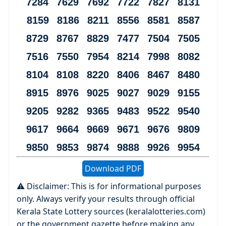
7284 7629 7692 7722 7827 8131
8159 8186 8211 8556 8581 8587
8729 8767 8829 7477 7504 7505
7516 7550 7954 8214 7998 8082
8104 8108 8220 8406 8467 8480
8915 8976 9025 9027 9029 9155
9205 9282 9365 9483 9522 9540
9617 9664 9669 9671 9676 9809
9850 9853 9874 9888 9926 9954
Download PDF
⚠️ Disclaimer: This is for informational purposes
only. Always verify your results through official
Kerala State Lottery sources (keralalotteries.com)
or the government gazette before making any