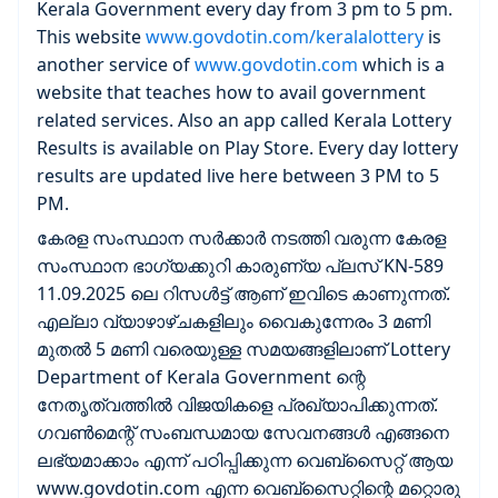
Kerala Government every day from 3 pm to 5 pm.
This website
www.govdotin.com/keralalottery
is
another service of
www.govdotin.com
which is a
website that teaches how to avail government
related services. Also an app called Kerala Lottery
Results is available on Play Store. Every day lottery
results are updated live here between 3 PM to 5
PM.
കേരള സംസ്ഥാന സർക്കാർ നടത്തി വരുന്ന കേരള
സംസ്ഥാന ഭാഗ്യക്കുറി കാരുണ്യ പ്ലസ് KN-589
11.09.2025 ലെ റിസൾട്ട് ആണ് ഇവിടെ കാണുന്നത്.
എല്ലാ വ്യാഴാഴ്ചകളിലും വൈകുന്നേരം 3 മണി
മുതൽ 5 മണി വരെയുള്ള സമയങ്ങളിലാണ് Lottery
Department of Kerala Government ന്റെ
നേതൃത്വത്തിൽ വിജയികളെ പ്രഖ്യാപിക്കുന്നത്.
ഗവൺമെന്റ് സംബന്ധമായ സേവനങ്ങൾ എങ്ങനെ
ലഭ്യമാക്കാം എന്ന് പഠിപ്പിക്കുന്ന വെബ്സൈറ്റ് ആയ
www.govdotin.com എന്ന വെബ്സൈറ്റിന്റെ മറ്റൊരു