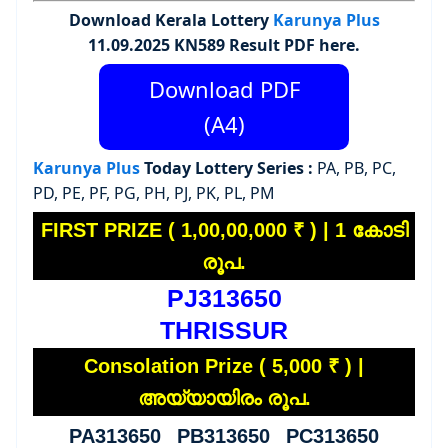
Download Kerala Lottery
Karunya Plus
11.09.2025 KN589 Result PDF here.
Download PDF
(A4)
Karunya Plus
Today Lottery Series :
PA, PB, PC,
PD, PE, PF, PG, PH, PJ, PK, PL, PM
FIRST PRIZE ( 1,00,00,000 ₹ ) | 1 കോടി
രൂപ.
PJ313650
THRISSUR
Consolation Prize ( 5,000 ₹ ) |
അയ്യായിരം രൂപ.
PA313650 PB313650 PC313650