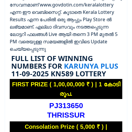
സേവനമാണ് www.govdotin.com/keralalottery
എന്ന ഈ വെബ്സൈറ്റ്. കൂടാതെ Kerala Lottery
Results എന്ന പേരിൽ ഒരു ആപ്പും Play Store ൽ
ലഭ്യമാണ്. എല്ലാ ദിവസവും നടത്തപ്പെടുന്ന
ലോട്ടറി ഫലങ്ങൾ Live ആയി തന്നെ 3 PM മുതൽ 5
PM വരെയുള്ള സമയങ്ങളിൽ ഇവിടെ Update
ചെയ്യപ്പെടുന്നു
FULL LIST OF WINNING
NUMBERS FOR
KARUNYA PLUS
11-09-2025 KN589 LOTTERY
FIRST PRIZE ( 1,00,00,000 ₹ ) | 1 കോടി
രൂപ.
PJ313650
THRISSUR
Consolation Prize ( 5,000 ₹ ) |