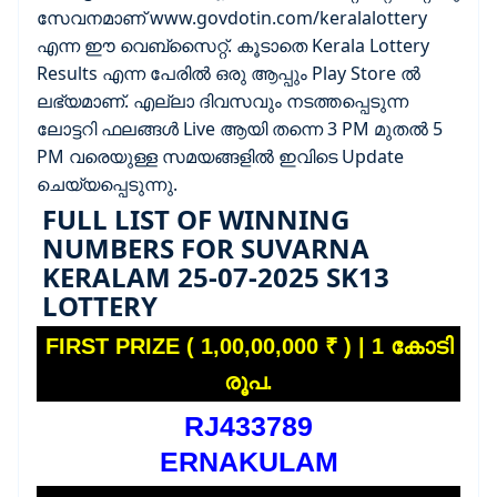
സേവനമാണ് www.govdotin.com/keralalottery
എന്ന ഈ വെബ്സൈറ്റ്. കൂടാതെ Kerala Lottery
Results എന്ന പേരിൽ ഒരു ആപ്പും Play Store ൽ
ലഭ്യമാണ്. എല്ലാ ദിവസവും നടത്തപ്പെടുന്ന
ലോട്ടറി ഫലങ്ങൾ Live ആയി തന്നെ 3 PM മുതൽ 5
PM വരെയുള്ള സമയങ്ങളിൽ ഇവിടെ Update
ചെയ്യപ്പെടുന്നു.
FULL LIST OF WINNING
NUMBERS FOR SUVARNA
KERALAM 25-07-2025 SK13
LOTTERY
FIRST PRIZE ( 1,00,00,000 ₹ ) | 1 കോടി
രൂപ.
RJ433789
ERNAKULAM