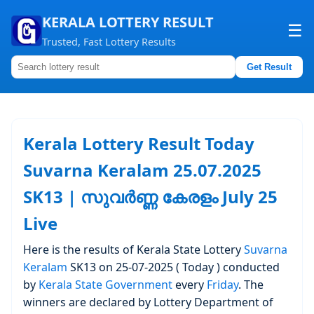
KERALA LOTTERY RESULT
☰
Trusted, Fast Lottery Results
Get Result
Home
About us
Kerala Lottery Result Today
Contact us
Suvarna Keralam 25.07.2025
SK13 | സുവർണ്ണ കേരളം July 25
Live
Here is the results of Kerala State Lottery
Suvarna
Keralam
SK13 on 25-07-2025 ( Today ) conducted
by
Kerala State Government
every
Friday
. The
winners are declared by Lottery Department of