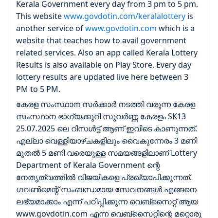
Kerala Government every day from 3 pm to 5 pm.
This website
www.govdotin.com/keralalottery
is
another service of
www.govdotin.com
which is a
website that teaches how to avail government
related services. Also an app called Kerala Lottery
Results is also available on Play Store. Every day
lottery results are updated live here between 3
PM to 5 PM.
കേരള സംസ്ഥാന സർക്കാർ നടത്തി വരുന്ന കേരള
സംസ്ഥാന ഭാഗ്യക്കുറി സുവർണ്ണ കേരളം SK13
25.07.2025 ലെ റിസൾട്ട് ആണ് ഇവിടെ കാണുന്നത്.
എല്ലാ വെള്ളിയാഴ്ചകളിലും വൈകുന്നേരം 3 മണി
മുതൽ 5 മണി വരെയുള്ള സമയങ്ങളിലാണ് Lottery
Department of Kerala Government ന്റെ
നേതൃത്വത്തിൽ വിജയികളെ പ്രഖ്യാപിക്കുന്നത്.
ഗവൺമെന്റ് സംബന്ധമായ സേവനങ്ങൾ എങ്ങനെ
ലഭ്യമാക്കാം എന്ന് പഠിപ്പിക്കുന്ന വെബ്സൈറ്റ് ആയ
www.govdotin.com എന്ന വെബ്സൈറ്റിന്റെ മറ്റൊരു