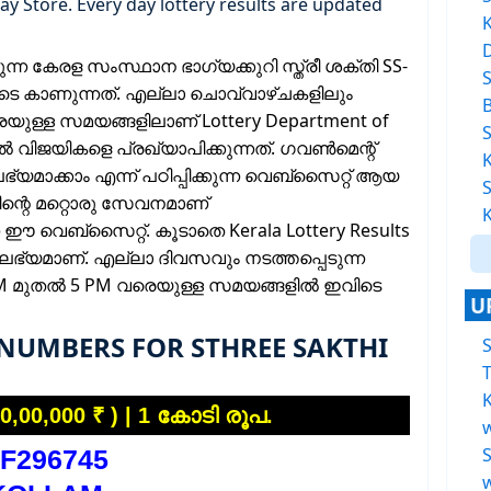
lay Store. Every day lottery results are updated
ന കേരള സംസ്ഥാന ഭാഗ്യക്കുറി സ്ത്രീ ശക്തി SS-
വിടെ കാണുന്നത്. എല്ലാ ചൊവ്വാഴ്ചകളിലും
ുള്ള സമയങ്ങളിലാണ് Lottery Department of
ൽ വിജയികളെ പ്രഖ്യാപിക്കുന്നത്. ഗവൺമെന്റ്
ക്കാം എന്ന് പഠിപ്പിക്കുന്ന വെബ്സൈറ്റ് ആയ
ന്റെ മറ്റൊരു സേവനമാണ്
ന ഈ വെബ്സൈറ്റ്. കൂടാതെ Kerala Lottery Results
 ലഭ്യമാണ്. എല്ലാ ദിവസവും നടത്തപ്പെടുന്ന
 PM മുതൽ 5 PM വരെയുള്ള സമയങ്ങളിൽ ഇവിടെ
U
 NUMBERS FOR STHREE SAKTHI
T
K
0,00,000 ₹ ) | 1 കോടി രൂപ.
F296745