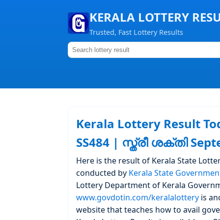
KERALA LOTTERY RES
Trusted, Fast Lottery Results
Kerala Lottery Result To
SS484 | സ്ത്രീ ശക്തി Sep
Here is the result of Kerala State Lotte
conducted by
Kerala State Governmen
Lottery Department of Kerala Governm
www.govdotin.com/keralalottery
is an
website that teaches how to avail gove