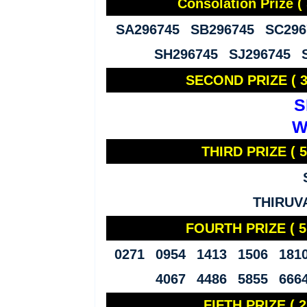
Consolation Prize 
SA296745 SB296745 SC296
SH296745 SJ296745 
SECOND PRIZE ( 30
S
W
THIRD PRIZE ( 5,
THIRU
FOURTH PRIZE ( 5
0271 0954 1413 1506 181
4067 4486 5855 666
FIFTH PRIZE ( 2