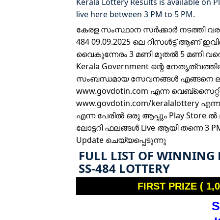
Kerala Lottery Results is available on P
live here between 3 PM to 5 PM.
കേരള സംസ്ഥാന സർക്കാർ നടത്തി വരുന്
484 09.09.2025 ലെ റിസൾട്ട് ആണ് ഇ
വൈകുന്നേരം 3 മണി മുതൽ 5 മണി വരെയ
Kerala Government ന്റെ നേതൃത്വത്തി
സംബന്ധമായ സേവനങ്ങൾ എങ്ങനെ ലഭ്യമാ
www.govdotin.com എന്ന വെബ്സൈറ്റി
www.govdotin.com/keralalottery എന്
എന്ന പേരിൽ ഒരു ആപ്പും Play Store ൽ
ലോട്ടറി ഫലങ്ങൾ Live ആയി തന്നെ 3
Update ചെയ്യപ്പെടുന്നു
FULL LIST OF WINNING
SS-484 LOTTERY
FIRST PRIZE ( 1,0
S