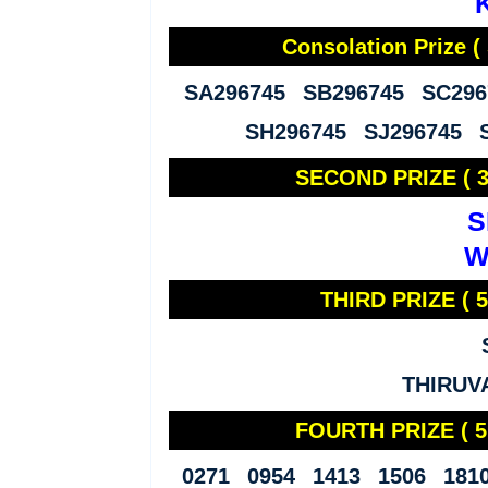
Consolation Prize 
SA296745 SB296745 SC296
SH296745 SJ296745 
SECOND PRIZE ( 30
S
W
THIRD PRIZE ( 5,
THIRU
FOURTH PRIZE ( 5
0271 0954 1413 1506 181