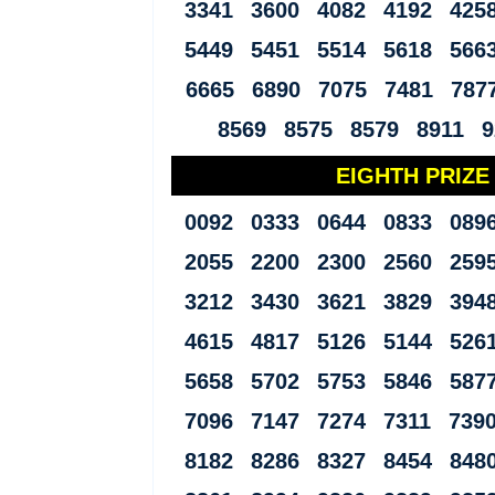
3341 3600 4082 4192 425
5449 5451 5514 5618 566
6665 6890 7075 7481 787
8569 8575 8579 8911 9
EIGHTH PRIZE (
0092 0333 0644 0833 089
2055 2200 2300 2560 259
3212 3430 3621 3829 394
4615 4817 5126 5144 526
5658 5702 5753 5846 587
7096 7147 7274 7311 739
8182 8286 8327 8454 848