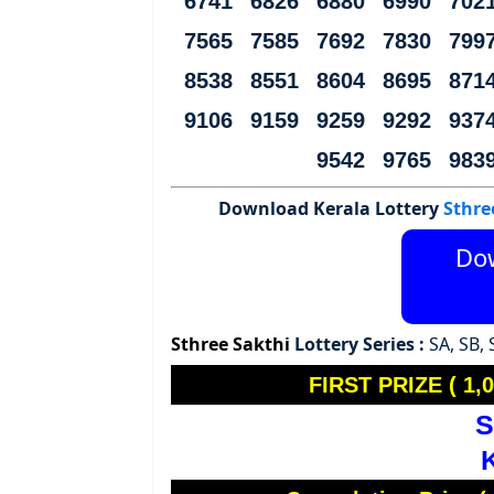
6741 6826 6880 6990 702
7565 7585 7692 7830 799
8538 8551 8604 8695 871
9106 9159 9259 9292 937
9542 9765 983
Download Kerala Lottery
Sthre
Do
Sthree Sakthi
Lottery Series :
SA, SB, S
FIRST PRIZE ( 1,0
S