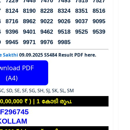
1 7229 7445 7470 7493 7515 7527
7 8124 8190 8228 8324 8351 8516
4 8716 8962 9022 9026 9037 9095
4 9396 9401 9462 9518 9525 9539
9 9945 9971 9976 9985
e Sakthi
09.09.2025
SS
484 Result PDF here.
wnload PDF
(A4)
C, SD, SE, SF, SG, SH, SJ, SK, SL, SM
0,00,000 ₹ ) | 1 കോടി രൂപ.
F296745
KOLLAM