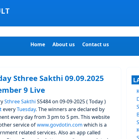
ULT
Home
About us
Contact us
day Sthree Sakthi 09.09.2025
L
tember 9 Live
ry
Sthree Sakthi
SS484 on 09-09-2025 ( Today )
t
every
Tuesday
. The winners are declared by
ent every day from 3 pm to 5 pm. This website
other service of
www.govdotin.com
which is a
rnment related services. Also an app called