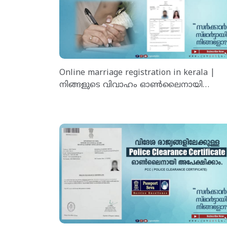
Online marriage registration in kerala |
നിങ്ങളുടെ വിവാഹം ഓൺലൈനായി
പഞ്ചായത്തിൽ രജിസ്റ്റർ ചെയ്യാം