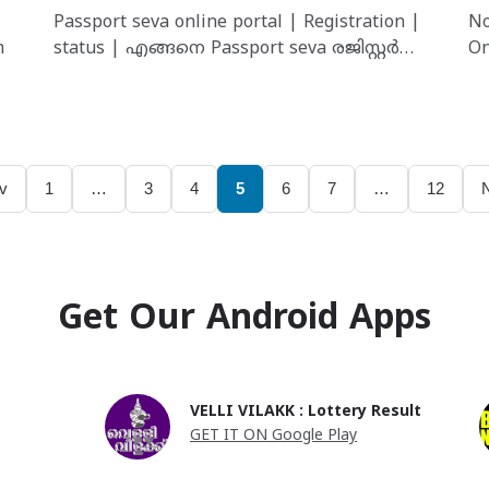
Passport seva online portal | Registration |
No
m
status | എങ്ങനെ Passport seva രജിസ്റ്റർ
On
ചെയ്യാം?
v
1
…
3
4
5
6
7
…
12
Get Our Android Apps
VELLI VILAKK : Lottery Result
GET IT ON Google Play