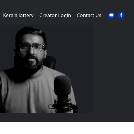
Kerala lottery
Creator Login
Contact Us