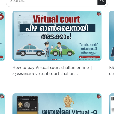
🔍
How to pay Virtual court challan online |
KS
എങ്ങെനെ virtual court challan
do
ഓൺലൈനായി payment ചെയ്യാം ?
ഉട